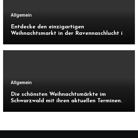
Allgemein
Entdecke den einzigartigen
Weihnachtsmarkt in der Ravennaschlucht im
Schwarzwald. Alles über Atmosphäre,
Highlights, Besonderheiten und warum sich
ein Besuch unbedingt lohnt.
Allgemein
Die schönsten Weihnachtsmärkte im
Schwarzwald mit ihren aktuellen Terminen.
Entdecke Highlights, Besonderheiten und
Tipps, warum sich ein Besuch in der
Adventszeit lohnt.