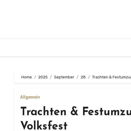
Zum
Inhalt
springen
Home
2025
September
28
Trachten & Festumzu
Allgemein
Trachten & Festumz
Volksfest