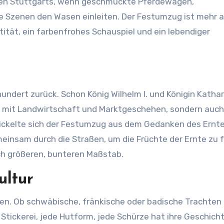
ßen Stuttgarts, wenn geschmückte Pferdewagen,
e Szenen den Wasen einleiten. Der Festumzug ist mehr a
ntität, ein farbenfrohes Schauspiel und ein lebendiger
hundert zurück. Schon König Wilhelm I. und Königin Katha
nur mit Landwirtschaft und Marktgeschehen, sondern auch
wickelte sich der Festumzug aus dem Gedanken des Ernt
nsam durch die Straßen, um die Früchte der Ernte zu f
och größeren, bunteren Maßstab.
ultur
n. Ob schwäbische, fränkische oder badische Trachten 
 Stickerei, jede Hutform, jede Schürze hat ihre Geschicht