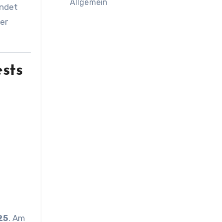
Allgemein
indet
er
sts
25
. Am