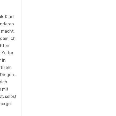
ls Kind
 anderen
r macht.
hdem ich
chten.
 Kultur
 in
tikeln
 Dingen,
mich
b mit
t, selbst
horgel.