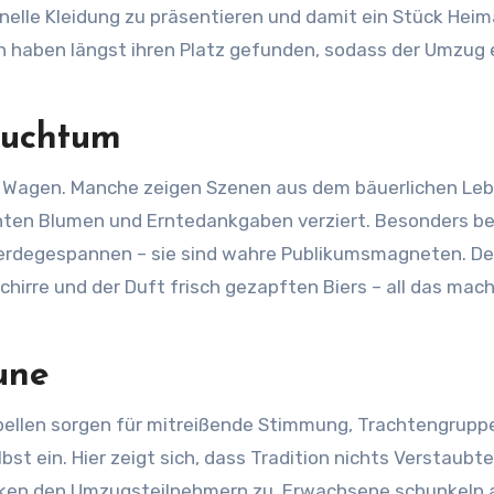
ionelle Kleidung zu präsentieren und damit ein Stück Hei
n haben längst ihren Platz gefunden, sodass der Umzug 
auchtum
n Wagen. Manche zeigen Szenen aus dem bäuerlichen Le
nten Blumen und Erntedankgaben verziert. Besonders be
ferdegespannen – sie sind wahre Publikumsmagneten. De
hirre und der Duft frisch gezapften Biers – all das mach
une
ellen sorgen für mitreißende Stimmung, Trachtengrupp
 ein. Hier zeigt sich, dass Tradition nichts Verstaubtes
inken den Umzugsteilnehmern zu, Erwachsene schunkeln