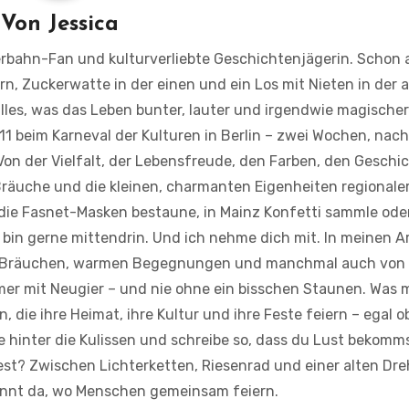
Von
Jessica
terbahn-Fan und kulturverliebte Geschichtenjägerin. Schon a
rn, Zuckerwatte in der einen und ein Los mit Nieten in der
alles, was das Leben bunter, lauter und irgendwie magische
011 beim Karneval der Kulturen in Berlin – zwei Wochen, nac
 Von der Vielfalt, der Lebensfreude, den Farben, den Geschi
Bräuche und die kleinen, charmanten Eigenheiten regionaler
die Fasnet-Masken bestaune, in Mainz Konfetti sammle oder
bin gerne mittendrin. Und ich nehme dich mit. In meinen Ar
osen Bräuchen, warmen Begegnungen und manchmal auch von
immer mit Neugier – und nie ohne ein bisschen Staunen. Was 
die ihre Heimat, ihre Kultur und ihre Feste feiern – egal o
 hinter die Kulissen und schreibe so, dass du Lust bekomms
est? Zwischen Lichterketten, Riesenrad und einer alten Dre
ginnt da, wo Menschen gemeinsam feiern.