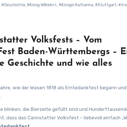
,
#Geschichte
,
#König Wilhelm I.
,
#Königin Katharina
,
#Stuttgart
,
#tra
tatter Volksfests – Vom
Fest Baden-Württembergs – E
ie Geschichte und wie alles
.
 blinken, die Bierzelte gefüllt sind und Hunderttausend
ht, dass das Cannstatter Volksfest – liebevoll einfach „
ntedankfest
.