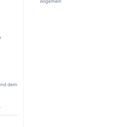
Allgemein
e
 und dem
t
.