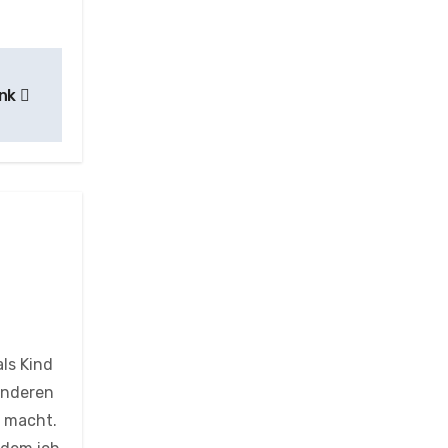
ank
ls Kind
 anderen
r macht.