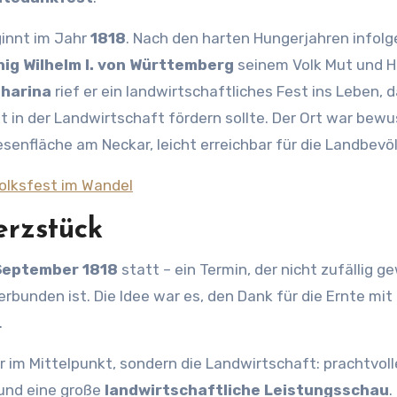
ginnt im Jahr
1818
. Nach den harten Hungerjahren infolg
nig Wilhelm I. von Württemberg
seinem Volk Mut und H
tharina
rief er ein landwirtschaftliches Fest ins Leben, d
t in der Landwirtschaft fördern sollte. Der Ort war bewu
esenfläche am Neckar, leicht erreichbar für die Landbevö
olksfest im Wandel
erzstück
September 1818
statt – ein Termin, der nicht zufällig g
rbunden ist. Die Idee war es, den Dank für die Ernte mit
.
 im Mittelpunkt, sondern die Landwirtschaft: prachtvoll
und eine große
landwirtschaftliche Leistungsschau
.