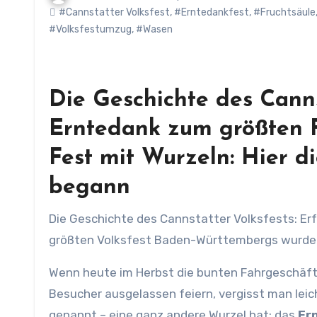
#Cannstatter Volksfest
,
#Erntedankfest
,
#Fruchtsäule
#Volksfestumzug
,
#Wasen
Die Geschichte des Canns
Erntedank zum größten 
Fest mit Wurzeln: Hier d
begann
Die Geschichte des Cannstatter Volksfests: Erfahre, wie der Wasen 1818 als Erntedankfest begann und zum
größten Volksfest Baden-Württembergs wurde
Wenn heute im Herbst die bunten Fahrgeschäfte
Besucher ausgelassen feiern, vergisst man leic
genannt – eine ganz andere Wurzel hat: das
Er