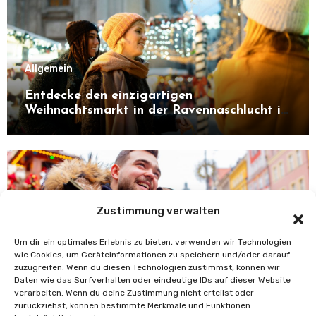
Allgemein
Entdecke den einzigartigen
Weihnachtsmarkt in der Ravennaschlucht im
Schwarzwald. Alles über Atmosphäre,
Highlights, Besonderheiten und warum sich
ein Besuch unbedingt lohnt.
Zustimmung verwalten
Allgemein
Um dir ein optimales Erlebnis zu bieten, verwenden wir Technologien
Die schönsten Weihnachtsmärkte im
wie Cookies, um Geräteinformationen zu speichern und/oder darauf
Schwarzwald mit ihren aktuellen Terminen.
zuzugreifen. Wenn du diesen Technologien zustimmst, können wir
Entdecke Highlights, Besonderheiten und
Daten wie das Surfverhalten oder eindeutige IDs auf dieser Website
verarbeiten. Wenn du deine Zustimmung nicht erteilst oder
Tipps, warum sich ein Besuch in der
zurückziehst, können bestimmte Merkmale und Funktionen
Adventszeit lohnt.