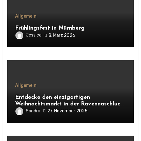
Allgemein
Frühlingsfest in Nürnberg
Jessica
8. März 2026
Allgemein
Entdecke den einzigartigen
Weihnachtsmarkt in der Ravennaschlucht
im Schwarzwald. Alles über Atmosphäre,
Sandra
27. November 2025
Highlights, Besonderheiten und warum
sich ein Besuch unbedingt lohnt.