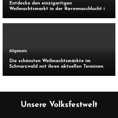
Entdecke den einzigartigen
Weihnachtsmarkt in der Ravennaschlucht im
Schwarzwald. Alles über Atmosphäre,
Highlights, Besonderheiten und warum sich
ein Besuch unbedingt lohnt.
Allgemein
Die schönsten Weihnachtsmärkte im
Schwarzwald mit ihren aktuellen Terminen.
Entdecke Highlights, Besonderheiten und
Tipps, warum sich ein Besuch in der
Adventszeit lohnt.
Unsere Volksfestwelt