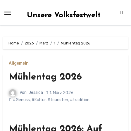
Zum
Inhalt
Unsere Volksfestwelt
springen
Home
2026
März
1
Mühlentag 2026
Allgemein
Mühlentag 2026
Von
Jessica
1. März 2026
#Genuss
,
#Kultur
,
#touristen
,
#tradition
Mühlentag 2026: Auf