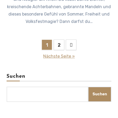
kreischende Achterbahnen, gebrannte Mandeln und
dieses besondere Gefühl von Sommer, Freiheit und
Volksfestmagie? Dann darfst du…
Seitennummerierung
1
2
der
Nächste Seite »
Beiträge
Suchen
Suchen