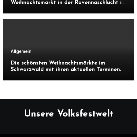
Weihnachtsmarkt in der Ravennaschlucht im
Schwarzwald. Alles über Atmosphäre,
Highlights, Besonderheiten und warum sich
ein Besuch unbedingt lohnt.
Allgemein
Die schönsten Weihnachtsmärkte im
Schwarzwald mit ihren aktuellen Terminen.
Entdecke Highlights, Besonderheiten und
Tipps, warum sich ein Besuch in der
Adventszeit lohnt.
Unsere Volksfestwelt