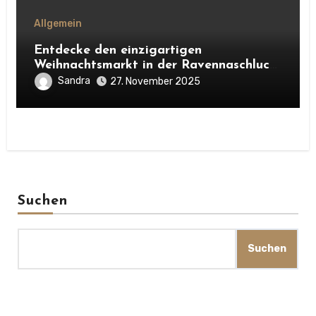
Allgemein
Entdecke den einzigartigen
Weihnachtsmarkt in der Ravennaschlucht
im Schwarzwald. Alles über Atmosphäre,
Sandra
27. November 2025
Highlights, Besonderheiten und warum
sich ein Besuch unbedingt lohnt.
Suchen
Suchen