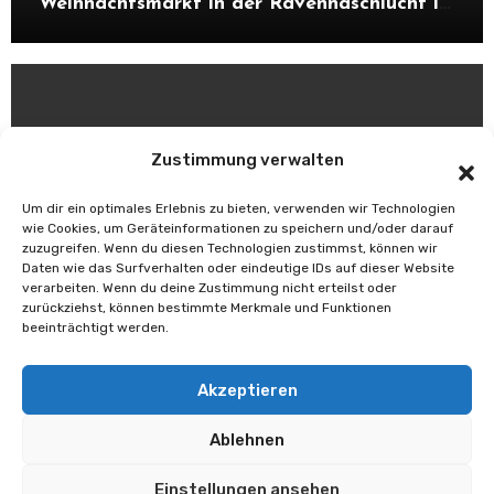
Weihnachtsmarkt in der Ravennaschlucht im
Schwarzwald. Alles über Atmosphäre,
Highlights, Besonderheiten und warum sich
ein Besuch unbedingt lohnt.
Zustimmung verwalten
Allgemein
Um dir ein optimales Erlebnis zu bieten, verwenden wir Technologien
Die schönsten Weihnachtsmärkte im
wie Cookies, um Geräteinformationen zu speichern und/oder darauf
Schwarzwald mit ihren aktuellen Terminen.
zuzugreifen. Wenn du diesen Technologien zustimmst, können wir
Entdecke Highlights, Besonderheiten und
Daten wie das Surfverhalten oder eindeutige IDs auf dieser Website
verarbeiten. Wenn du deine Zustimmung nicht erteilst oder
Tipps, warum sich ein Besuch in der
zurückziehst, können bestimmte Merkmale und Funktionen
Adventszeit lohnt.
beeinträchtigt werden.
Akzeptieren
Unsere Volksfestwelt
Ablehnen
Einstellungen ansehen