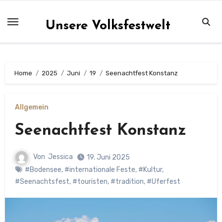
Zum
Inhalt
Unsere Volksfestwelt
springen
Home
2025
Juni
19
Seenachtfest Konstanz
Allgemein
Seenachtfest Konstanz
Von
Jessica
19. Juni 2025
#Bodensee
,
#internationale Feste
,
#Kultur
,
#Seenachtsfest
,
#touristen
,
#tradition
,
#Uferfest