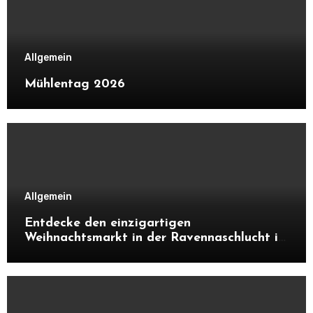
Allgemein
Mühlentag 2026
Allgemein
Entdecke den einzigartigen
Weihnachtsmarkt in der Ravennaschlucht im
Schwarzwald. Alles über Atmosphäre,
Highlights, Besonderheiten und warum sich
ein Besuch unbedingt lohnt.