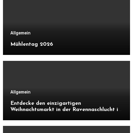
Allgemein
Mühlentag 2026
Allgemein
Entdecke den einzigartigen
Weihnachtsmarkt in der Ravennaschlucht im
Schwarzwald. Alles über Atmosphäre,
Highlights, Besonderheiten und warum sich
ein Besuch unbedingt lohnt.