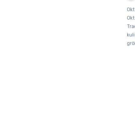
Oktoberfest München – Warum ist es so beliebt? Warum das
Okt
Tra
kul
grö