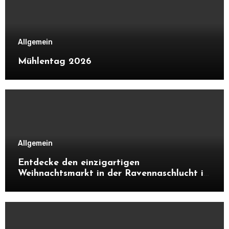
Allgemein
Mühlentag 2026
Allgemein
Entdecke den einzigartigen
Weihnachtsmarkt in der Ravennaschlucht im
Schwarzwald. Alles über Atmosphäre,
Highlights, Besonderheiten und warum sich
ein Besuch unbedingt lohnt.