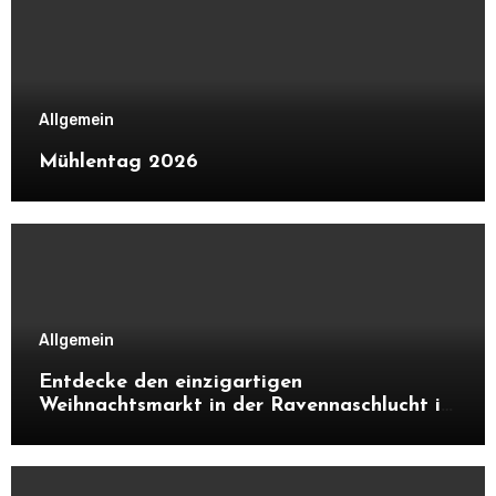
Allgemein
Mühlentag 2026
Allgemein
Entdecke den einzigartigen
Weihnachtsmarkt in der Ravennaschlucht im
Schwarzwald. Alles über Atmosphäre,
Highlights, Besonderheiten und warum sich
ein Besuch unbedingt lohnt.