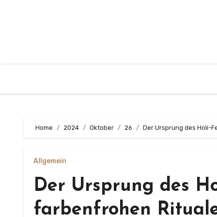
Zum
Inhalt
springen
Home
2024
Oktober
26
Der Ursprung des Holi-Fe
Allgemein
Der Ursprung des Hol
farbenfrohen Ritual