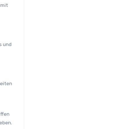
 mit
s und
keiten
offen
leben.