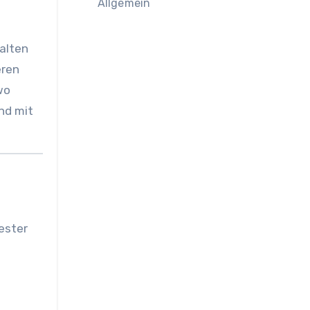
Allgemein
 alten
eren
wo
nd mit
ester