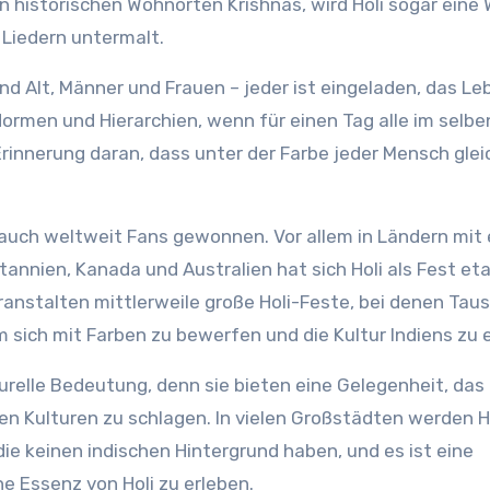
en historischen Wohnorten Krishnas, wird Holi sogar eine
 Liedern untermalt.
und Alt, Männer und Frauen – jeder ist eingeladen, das L
 Normen und Hierarchien, wenn für einen Tag alle im selbe
Erinnerung daran, dass unter der Farbe jeder Mensch gleic
 auch weltweit Fans gewonnen. Vor allem in Ländern mit 
annien, Kanada und Australien hat sich Holi als Fest etab
anstalten mittlerweile große Holi-Feste, bei denen Tau
 sich mit Farben zu bewerfen und die Kultur Indiens zu 
urelle Bedeutung, denn sie bieten eine Gelegenheit, das
en Kulturen zu schlagen. In vielen Großstädten werden H
e keinen indischen Hintergrund haben, und es ist eine
e Essenz von Holi zu erleben.