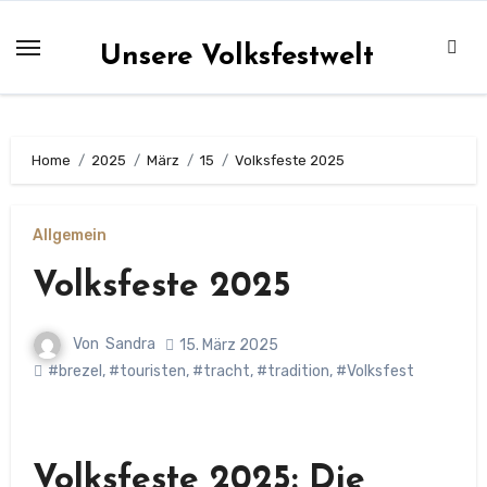
Zum
Inhalt
Unsere Volksfestwelt
springen
Home
2025
März
15
Volksfeste 2025
Allgemein
Volksfeste 2025
Von
Sandra
15. März 2025
#brezel
,
#touristen
,
#tracht
,
#tradition
,
#Volksfest
Volksfeste 2025: Die