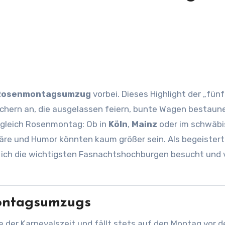
Rosenmontagsumzug
vorbei. Dieses Highlight der „fün
suchern an, die ausgelassen feiern, bunte Wagen bestaun
 gleich Rosenmontag: Ob in
Köln
,
Mainz
oder im schwäb
äre und Humor könnten kaum größer sein. Als begeister
 ich die wichtigsten Fasnachtshochburgen besucht und 
ontagsumzugs
 der Karnevalszeit und fällt stets auf den Montag vor 