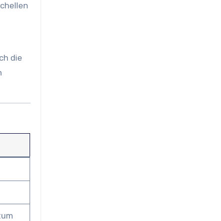
chellen
ch die
n
htum