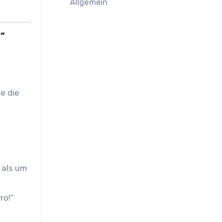
Allgemein
“
e die
 als um
ro!“