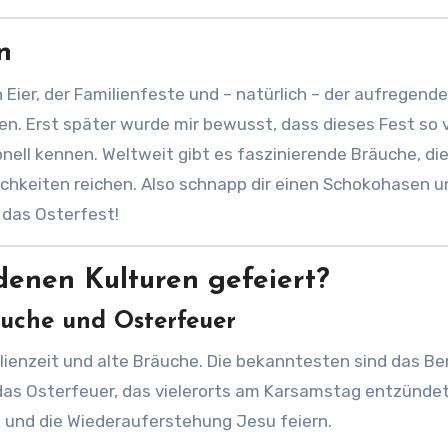
n
n Eier, der Familienfeste und – natürlich – der aufregend
. Erst später wurde mir bewusst, dass dieses Fest so v
ionell kennen. Weltweit gibt es faszinierende Bräuche, di
ichkeiten reichen. Also schnapp dir einen Schokohasen u
 das Osterfest!
denen Kulturen gefeiert?
suche und Osterfeuer
lienzeit und alte Bräuche. Die bekanntesten sind das B
d das Osterfeuer, das vielerorts am Karsamstag entzündet
n und die Wiederauferstehung Jesu feiern.