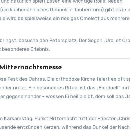
– und natürlich spielt Essen eine wichtige Rolle. Neben
 (ein kuchenähnliches Gebäck in Taubenform) gibt es in 
ale wird beispielsweise ein riesiges Omelett aus mehrer
ringst, besuche den Petersplatz. Der Segen „Urbi et Orbi
z besonderes Erlebnis.
 Mitternachtsmesse
öse Fest des Jahres. Die orthodoxe Kirche feiert es oft 
ender nutzt. Ein besonderes Ritual ist das „Eierduell“ mit
er gegeneinander – wessen Ei heil bleibt, dem soll das J
Karsamstag. Punkt Mitternacht ruft der Priester „Chri
 Tausende entzünden Kerzen, während das Dunkel der Nach