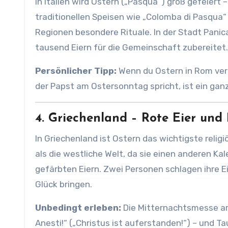
In Italien wird Ostern („Pasqua“) groß gefeiert 
traditionellen Speisen wie „Colomba di Pasqua“
Regionen besondere Rituale. In der Stadt Panic
tausend Eiern für die Gemeinschaft zubereitet.
Persönlicher Tipp:
Wenn du Ostern in Rom verb
der Papst am Ostersonntag spricht, ist ein gan
4. Griechenland – Rote Eier und
In Griechenland ist Ostern das wichtigste religi
als die westliche Welt, da sie einen anderen Kal
gefärbten Eiern. Zwei Personen schlagen ihre Ei
Glück bringen.
Unbedingt erleben:
Die Mitternachtsmesse am 
Anesti!“ („Christus ist auferstanden!“) – und