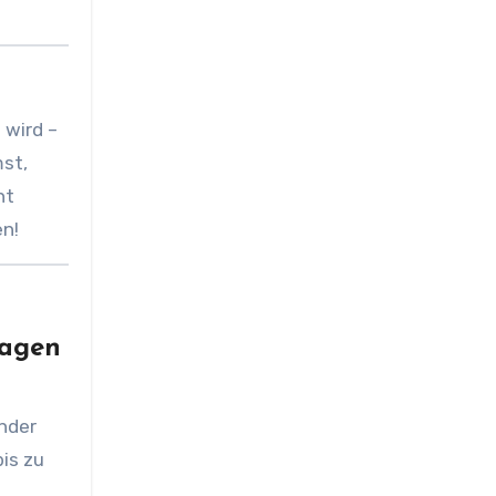
 wird –
mst,
ht
en!
Tagen
ender
is zu