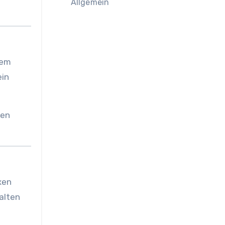
Allgemein
dem
ein
gen
xen
 alten