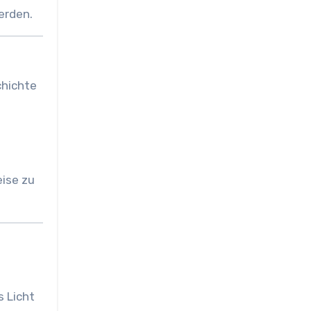
erden.
chichte
eise zu
s Licht