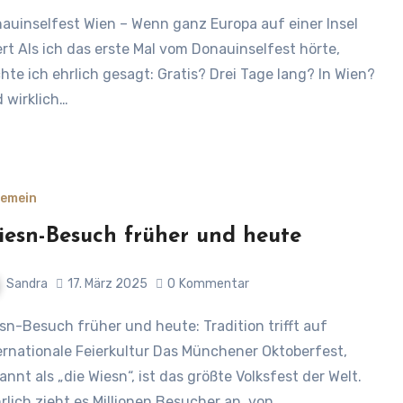
ert Als ich das erste Mal vom Donauinselfest hörte,
hte ich ehrlich gesagt: Gratis? Drei Tage lang? In Wien?
 wirklich…
gemein
esn-Besuch früher und heute
Sandra
17. März 2025
0
Kommentar
ernationale Feierkultur Das Münchener Oktoberfest,
annt als „die Wiesn“, ist das größte Volksfest der Welt.
rlich zieht es Millionen Besucher an, von