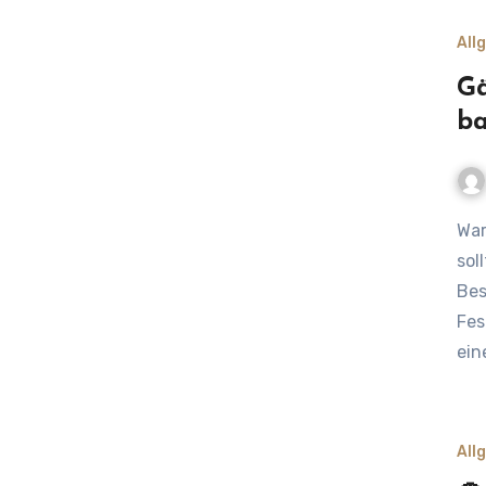
All
Gä
ba
Warum du das Gäubodenvolksfest 2025 nicht verpassen
sol
Bes
Fes
ein
All