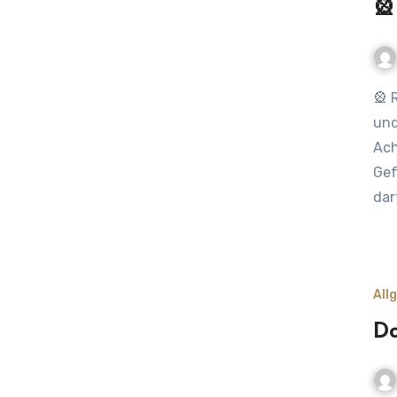
🎡
🎡 Rheinkirmes Düsseldorf 2025: Nervenkitzel, Nostalgie
und
Ach
Gef
dar
All
Do