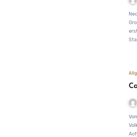
Ned verbassn! Das Frühlingsfest in Nürnberg – Ein Fest für
Gro
ers
Sta
All
Ca
Vom Bauernfest zum Vergnügungspark – das Cannstatter
Vol
Ach