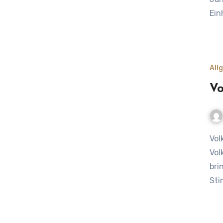
Ein
All
Vo
Volksfeste im Wandel – zwischen Tradition und Moderne
Vol
bri
Sti