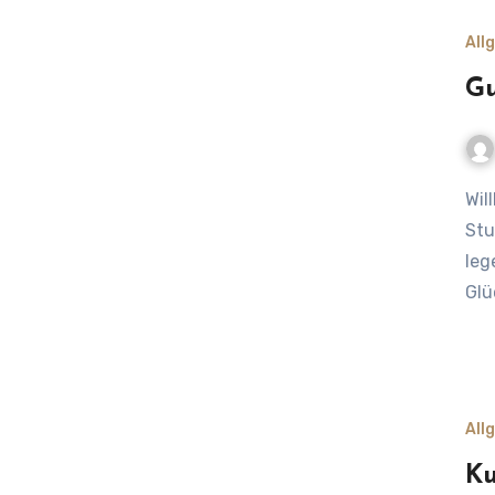
All
Gu
Willkommen auf dem Wasen! – Ein Guide für das
Stu
leg
Glü
All
Ku