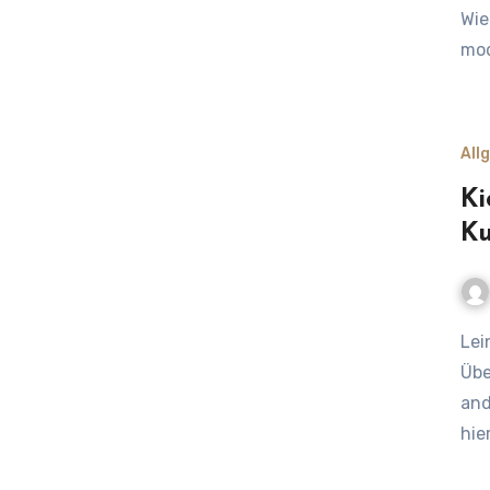
Wie
mo
All
Ki
Ku
Leinen los für neun Tage voller Segel, Sound und
Übe
and
hie