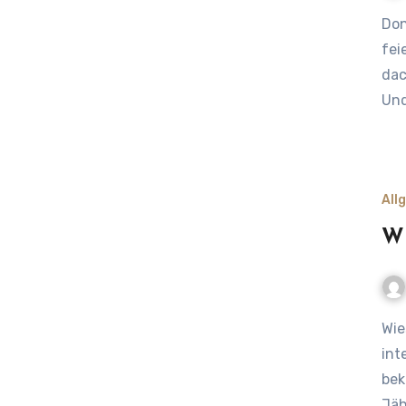
Donauinselfest Wien – Wenn ganz Europa auf einer Insel
fei
dac
Und
All
Wi
Wiesn-Besuch früher und heute: Tradition trifft auf
int
bek
Jäh