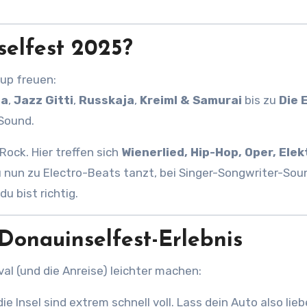
selfest 2025?
-up freuen:
ea
,
Jazz Gitti
,
Russkaja
,
Kreiml & Samurai
bis zu
Die 
 Sound.
Rock. Hier treffen sich
Wienerlied, Hip-Hop, Oper, Elek
nun zu Electro-Beats tanzt, bei Singer-Songwriter-Sou
u bist richtig.
 Donauinselfest-Erlebnis
ival (und die Anreise) leichter machen:
e Insel sind extrem schnell voll. Lass dein Auto also lieb