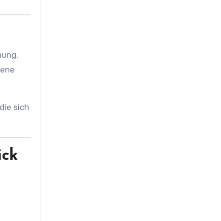
nung,
fene
die sich
ick