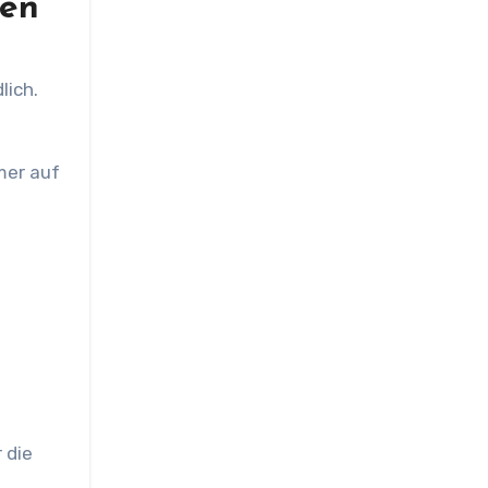
ten
lich.
mer auf
 die