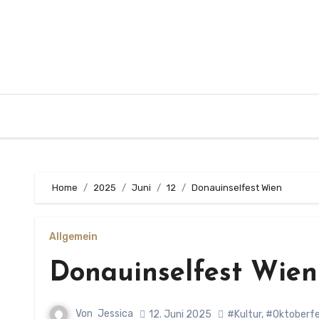
Zum
Inhalt
springen
Home
2025
Juni
12
Donauinselfest Wien
Allgemein
Donauinselfest Wien
Von
Jessica
12. Juni 2025
#Kultur
,
#Oktoberf