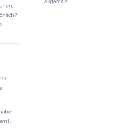
Allgemein
tonen,
sönlich?
s
hr.
e
 habe
ernt.