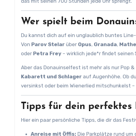
das mit seinen 700 Stunden jede Uhr sprengt.
Wer spielt beim Donauin
Du kannst dich auf ein unglaublich buntes Line
Von
Parov Stelar
über
Opus
,
Granada
,
Math
oder
Petra Frey
– wirklich jede*r findet seinen
Aber das Donauinselfest ist mehr als nur Pop & 
Kabarett und Schlager
auf Augenhöhe. Ob du 
versinkst oder beim Wienerlied mitschunkelst – d
Tipps für dein perfektes
Hier ein paar persönliche Tipps, die dir das Fest
Anreise mit Öffis:
Die Parkplätze rund um di